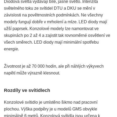
Diodová světla vydávají bílé, jasné světlo. Intenzita
světelného toku ze svítidel DTU a DKU se mění v
závislosti na povětrnostních podmínkách. Ne všechny
modely fungují dobře v mrholení a mlze. LED diody mají
užší paprsek. Konzolové modely lze namontovat ve
skupinách po 2 až 4 a zajistit tak rovnoměrné osvětlení ve
všech směrech. LED diody mají minimální spotřebu
energie.
Životnost je až 70 000 hodin, ale při náhlých výkyvech
napětí může výrazně klesnout.
Rozdíly ve svítidlech
Konzolové svítidlo je umístěno šikmo nad pracovní
plochou. Výška podpěry je u modelů GMS obvykle
minimálně 6 metrů. Konzolová svítidla jsou určena k