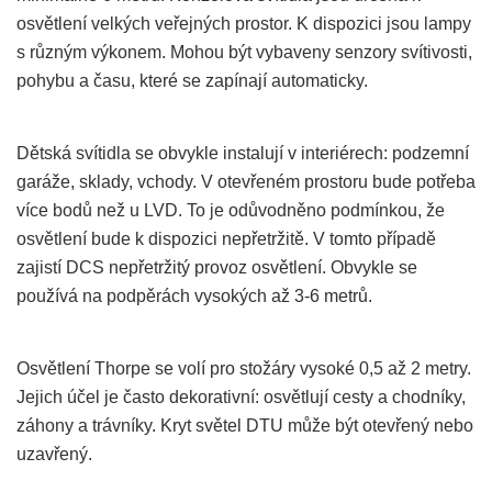
osvětlení velkých veřejných prostor. K dispozici jsou lampy
s různým výkonem. Mohou být vybaveny senzory svítivosti,
pohybu a času, které se zapínají automaticky.
Dětská svítidla se obvykle instalují v interiérech: podzemní
garáže, sklady, vchody. V otevřeném prostoru bude potřeba
více bodů než u LVD. To je odůvodněno podmínkou, že
osvětlení bude k dispozici nepřetržitě. V tomto případě
zajistí DCS nepřetržitý provoz osvětlení. Obvykle se
používá na podpěrách vysokých až 3-6 metrů.
Osvětlení Thorpe se volí pro stožáry vysoké 0,5 až 2 metry.
Jejich účel je často dekorativní: osvětlují cesty a chodníky,
záhony a trávníky. Kryt světel DTU může být otevřený nebo
uzavřený.