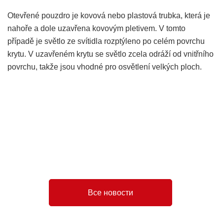
Otevřené pouzdro je kovová nebo plastová trubka, která je
nahoře a dole uzavřena kovovým pletivem. V tomto
případě je světlo ze svítidla rozptýleno po celém povrchu
krytu. V uzavřeném krytu se světlo zcela odráží od vnitřního
povrchu, takže jsou vhodné pro osvětlení velkých ploch.
led pouliční lampa
producent słupów oświetleniowych
Все новости