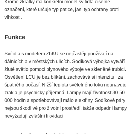
Kromě zkratky má konkrétní model svítidla číselné
označení, které určuje typ patice, jas, typ ochrany proti
vlhkosti.
Funkce
Svítidla s modelem ZhKU se nejčastěji používají na
dálnicích a v městských ulicích. Sodíková výbojka vytváří
žluté světlo pomocí plynového výboje ve skleněné trubici.
Osvětlení LCU je bez blikání, zachovává si intenzitu i za
špatného počasí. Nižší teplota světelného toku neunavuje
zrak a je psychicky příjemná. Lampy mají životnost 30-50
000 hodin a spotřebovávají málo elektřiny. Sodíkové páry
nejsou škodlivé pro životní prostředí, takže odpadní lampy
nevyžadují zvláštní likvidaci.