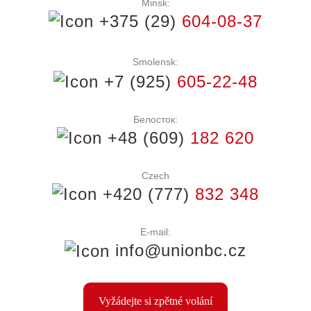
Minsk:
+375 (29)
604-08-37
Smolensk:
+7 (925)
605-22-48
Белосток:
+48 (609)
182 620
Czech
+420 (777)
832 348
E-mail:
info@unionbc.cz
Vyžádejte si zpětné volání