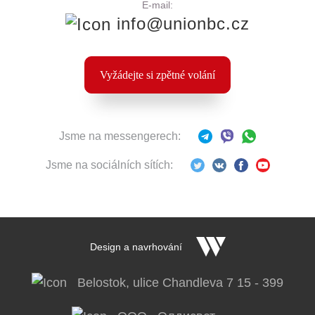
E-mail:
info@unionbc.cz
Vyžádejte si zpětné volání
Jsme na messengerech:
Jsme na sociálních sítích:
Design a navrhování
Belostok, ulice Chandleva 7 15 - 399