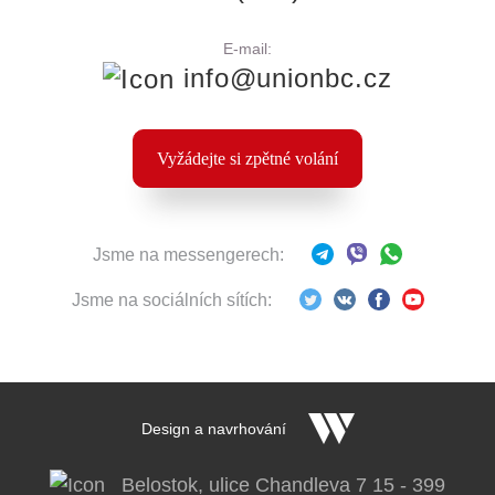
E-mail:
info@unionbc.cz
Vyžádejte si zpětné volání
Jsme na messengerech:
Jsme na sociálních sítích:
Design a navrhování
Belostok, ulice Chandleva 7 15 - 399