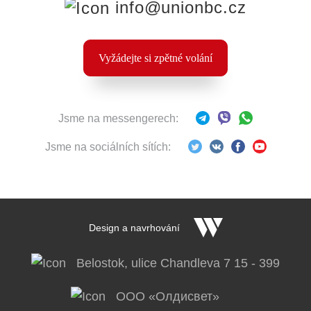
info@unionbc.cz
Vyžádejte si zpětné volání
Jsme na messengerech:
Jsme na sociálních sítích:
Design a navrhování
Belostok, ulice Chandleva 7 15 - 399
OOO «Олдисвет»