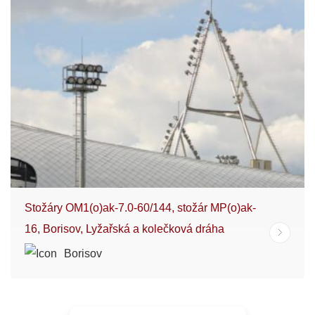
Stožáry OM1(o)ak-7.0-60/144, stožár MP(o)ak-
16, Borisov, Lyžařská a kolečková dráha
Borisov