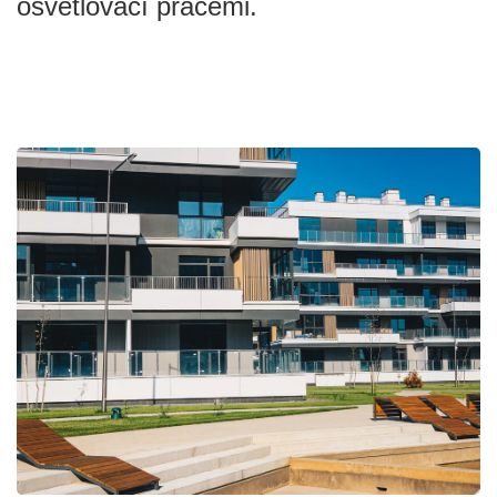
osvětlovací pracemi.
led silniční lampy
osvětlovací stožáry