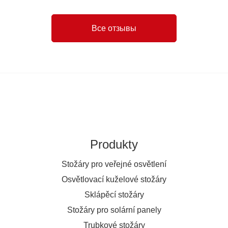
Все отзывы
Produkty
Stožáry pro veřejné osvětlení
Osvětlovací kuželové stožáry
Sklápěcí stožáry
Stožáry pro solární panely
Trubkové stožáry