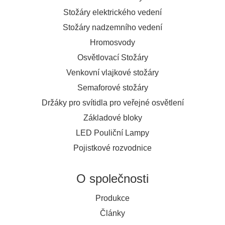
Stožáry elektrického vedení
Stožáry nadzemního vedení
Hromosvody
Osvětlovací Stožáry
Venkovní vlajkové stožáry
Semaforové stožáry
Držáky pro svítidla pro veřejné osvětlení
Základové bloky
LED Pouliční Lampy
Pojistkové rozvodnice
O společnosti
Produkce
Články