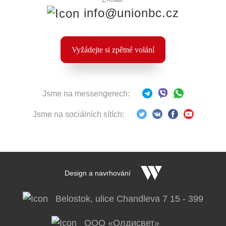
info@unionbc.cz
Vyžádejte si zpětné volání
Jsme na messengerech:
Jsme na sociálních sítích:
Design a navrhování
Belostok, ulice Chandleva 7 15 - 399
OOO «Олдисвет»