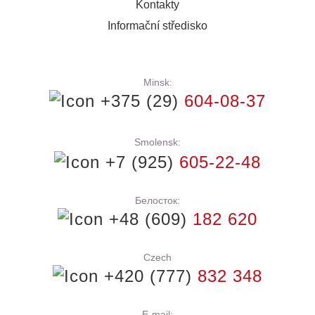
Kontakty
Informační středisko
Minsk:
+375 (29)
604-08-37
Smolensk:
+7 (925)
605-22-48
Белосток:
+48 (609)
182 620
Czech
+420 (777)
832 348
E-mail: